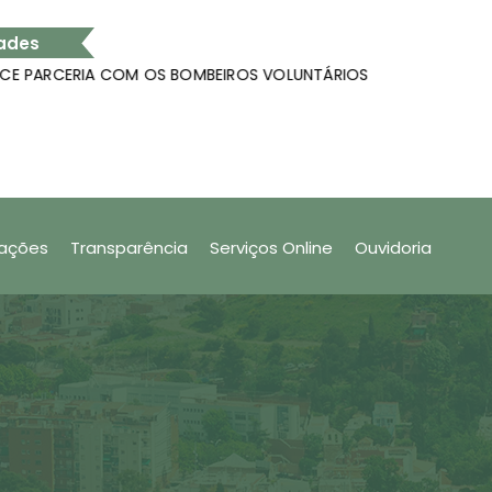
ades
CERIA COM OS BOMBEIROS VOLUNTÁRIOS
Análise
o cadastrar produtos no app Nota Fiscal Fácil
SÃO VAL
tações
Transparência
Serviços Online
Ouvidoria