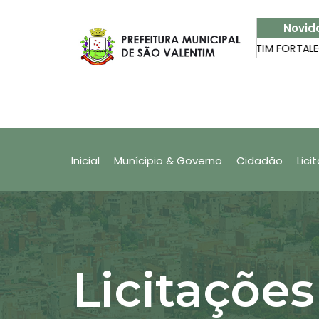
Novid
o app Nota Fiscal Fácil
SÃO VALENTIM FORTALECE PAR
Produtor Rural: Quer saber com
(NFF)?
Inicial
Munícipio & Governo
Cidadão
Lici
Licitações