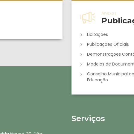
Anexos
Publica
Licitações
Publicações Oficiais
Demonstrações Contá
Modelos de Documen
Conselho Municipal d
Educação
Serviços
ida Neves, 30, São