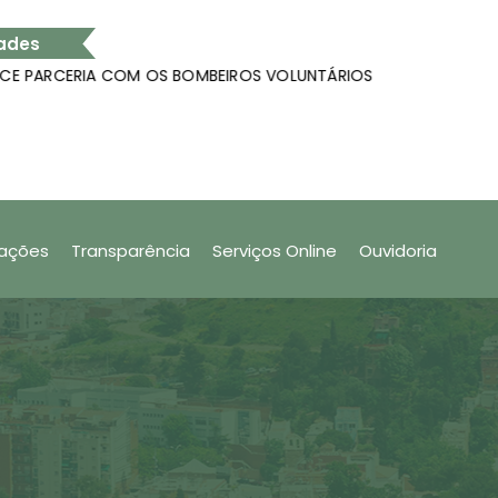
ades
ARCERIA COM OS BOMBEIROS VOLUNTÁRIOS
Análi
como cadastrar produtos no app Nota Fiscal Fácil
SÃO 
tações
Transparência
Serviços Online
Ouvidoria