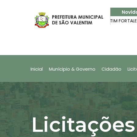
Novid
s no app Nota Fiscal Fácil
SÃO VALENTIM FORTALECE P
Produtor Rural: Quer saber 
(NFF)?
Inicial
Munícipio & Governo
Cidadão
Lici
Licitações