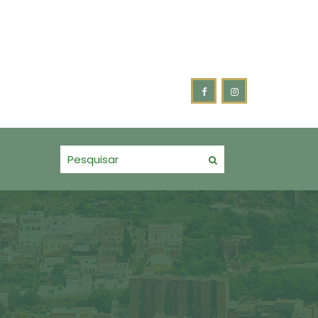
se e acompanhamento do Plano Municipal pela Primeira Infânc
VALENTIM FORTALECE PARCERIA COM OS BOMBEIROS VOLUNTÁRI