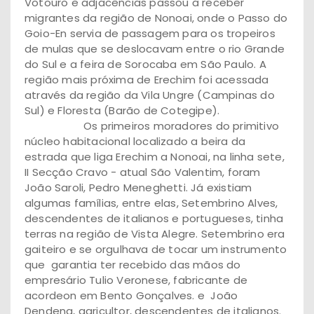
Votouro e adjacências passou a receber
migrantes da região de Nonoai, onde o Passo do
Goio-En servia de passagem para os tropeiros
de mulas que se deslocavam entre o rio Grande
do Sul e a feira de Sorocaba em São Paulo. A
região mais próxima de Erechim foi acessada
através da região da Vila Ungre (Campinas do
Sul) e Floresta (Barão de Cotegipe).
Os primeiros moradores do primitivo
núcleo habitacional localizado a beira da
estrada que liga Erechim a Nonoai, na linha sete,
II Secção Cravo - atual São Valentim, foram
João Saroli, Pedro Meneghetti. Já existiam
algumas famílias, entre elas, Setembrino Alves,
descendentes de italianos e portugueses, tinha
terras na região de Vista Alegre. Setembrino era
gaiteiro e se orgulhava de tocar um instrumento
que garantia ter recebido das mãos do
empresário Tulio Veronese, fabricante de
acordeon em Bento Gonçalves. e João
Dendena, agricultor, descendentes de italianos.