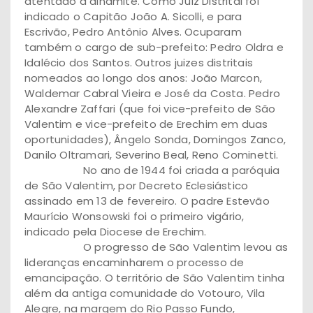
atentado a dinamite. Como Juiz Distrital foi
indicado o Capitão João A. Sicolli, e para
Escrivão, Pedro Antônio Alves. Ocuparam
também o cargo de sub-prefeito: Pedro Oldra e
Idalécio dos Santos. Outros juizes distritais
nomeados ao longo dos anos: João Marcon,
Waldemar Cabral Vieira e José da Costa. Pedro
Alexandre Zaffari (que foi vice-prefeito de São
Valentim e vice-prefeito de Erechim em duas
oportunidades), Ângelo Sonda, Domingos Zanco,
Danilo Oltramari, Severino Beal, Reno Cominetti.
No ano de 1944 foi criada a paróquia
de São Valentim, por Decreto Eclesiástico
assinado em 13 de fevereiro. O padre Estevão
Maurício Wonsowski foi o primeiro vigário,
indicado pela Diocese de Erechim.
O progresso de São Valentim levou as
lideranças encaminharem o processo de
emancipação. O território de São Valentim tinha
além da antiga comunidade do Votouro, Vila
Alegre, na margem do Rio Passo Fundo,