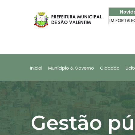
Novid
Nota Fiscal Fácil
SÃO VALENTIM FORTALECE PARCERIA
Produtor Rural: Quer saber como cada
(NFF)?
Inicial
Munícipio & Governo
Cidadão
Lici
Gestão pú