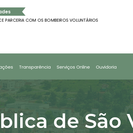
ades
 COM OS BOMBEIROS VOLUNTÁRIOS
Análise e aco
strar produtos no app Nota Fiscal Fácil
SÃO VALENTIM
tações
Transparência
Serviços Online
Ouvidoria
blica de São 