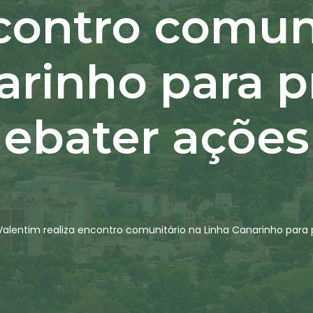
ncontro comun
arinho para p
debater ações
Valentim realiza encontro comunitário na Linha Canarinho para