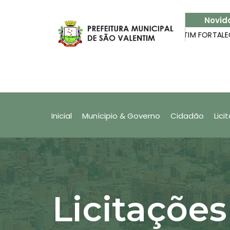
Novid
 app Nota Fiscal Fácil
SÃO VALENTIM FORTALECE PARC
Produtor Rural: Quer saber como
(NFF)?
Inicial
Munícipio & Governo
Cidadão
Lici
Licitações